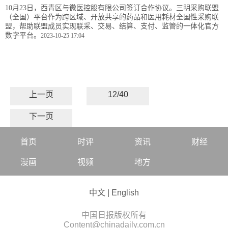
10月23日，西青区与微医控股有限公司签订合作协议。三明采购联盟
（全国）平台作为跨区域、开放共享的药品和医用耗材全国性采购联
盟，帮助联盟成员实现联采、交易、结算、支付、监管的一体化官方
数字平台。
2023-10-25 17:04
上一页
12/40
下一页
首页
时评
资讯
财经
漫画
视频
地方
中文
|
English
中国日报版权所有
Content@chinadaily.com.cn