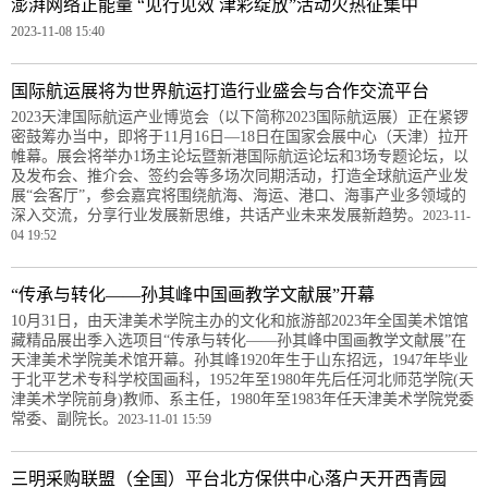
澎湃网络正能量 “见行见效 津彩绽放”活动火热征集中
2023-11-08 15:40
国际航运展将为世界航运打造行业盛会与合作交流平台
2023天津国际航运产业博览会（以下简称2023国际航运展）正在紧锣
密鼓筹办当中，即将于11月16日—18日在国家会展中心（天津）拉开
帷幕。展会将举办1场主论坛暨新港国际航运论坛和3场专题论坛，以
及发布会、推介会、签约会等多场次同期活动，打造全球航运产业发
展“会客厅”，参会嘉宾将围绕航海、海运、港口、海事产业多领域的
深入交流，分享行业发展新思维，共话产业未来发展新趋势。
2023-11-
04 19:52
“传承与转化——孙其峰中国画教学文献展”开幕
10月31日，由天津美术学院主办的文化和旅游部2023年全国美术馆馆
藏精品展出季入选项目“传承与转化——孙其峰中国画教学文献展”在
天津美术学院美术馆开幕。孙其峰1920年生于山东招远，1947年毕业
于北平艺术专科学校国画科，1952年至1980年先后任河北师范学院(天
津美术学院前身)教师、系主任，1980年至1983年任天津美术学院党委
常委、副院长。
2023-11-01 15:59
三明采购联盟（全国）平台北方保供中心落户天开西青园