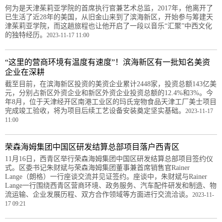
何为是天津茱莉亚学院的首席执行官兼艺术总监，2017年，他离开了
已生活了近28年的美国，从旧金山来到了滨海新区，开始参与筹建天
津茱莉亚学院，而这趟旅程也让他开启了一段以音乐“汇聚”中西文化
的独特经历。
2023-11-17 11:00
“这里的营商环境有温度有速度”！滨海新区有一批知名美资
企业在深耕
截至目前，在滨海新区投资的美资企业累计2448家，投资总额143亿美
元，分别占新区外资企业和新区外资企业投资总额的12.4%和3%。今
年8月，位于天津经开区南港工业区的玛氏宠物食品天津工厂美士项目
完成竣工验收，将为项目后续工艺设备安装奠定坚实基础。
2023-11-17
11:00
荣森海姆集团中国区研发结算总部项目落户西青区
11月16日，西青区举行荣森海姆集团中国区研发结算总部项目签约仪
式。区委书记朱财斌与荣森海姆集团董事兼首席销售官Rainer
Lange（朗格）一行座谈交流并见证签约。座谈中，朱财斌与Rainer
Lange一行围绕西青区营商环境、政务服务、汽车配件研发和制造、物
流运输、企业发展历程、双方合作领域等方面进行交流洽谈。
2023-11-
17 09:21