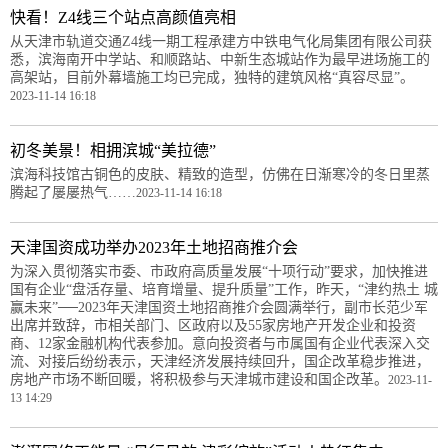
快看！Z4线三个站点高颜值亮相
从天津市轨道交通Z4线一期工程承建方中铁电气化局集团有限公司获
悉，滨海南开中学站、和顺路站、中新生态城站作为最早进场施工的
高架站，目前外幕墙施工均已完成，独特的建筑风格“真容尽显”。
2023-11-14 16:18
初冬美景！相拥滨城“美拉德”
滨海科技馆古铜色的皮肤、精致的造型，仿佛在日渐寒冷的冬日里蒸
腾起了屡屡热气……
2023-11-14 16:18
天津国资成功举办2023年土地招商推介会
为深入贯彻落实市委、市政府高质量发展“十项行动”要求，加快推进
国有企业“盘活存量、培育增量、提升质量”工作，昨天，“津约热土 城
赢未来”──2023年天津国资土地招商推介会圆满举行，副市长范少军
出席并致辞，市相关部门、区政府以及55家房地产开发企业和投资
商、12家金融机构代表参加。意向投资者与市属国有企业代表深入交
流、对接后纷纷表示，天津经济发展持续回升，国企改革稳步推进，
房地产市场不断回暖，将积极参与天津城市建设和国企改革。
2023-11-
13 14:29