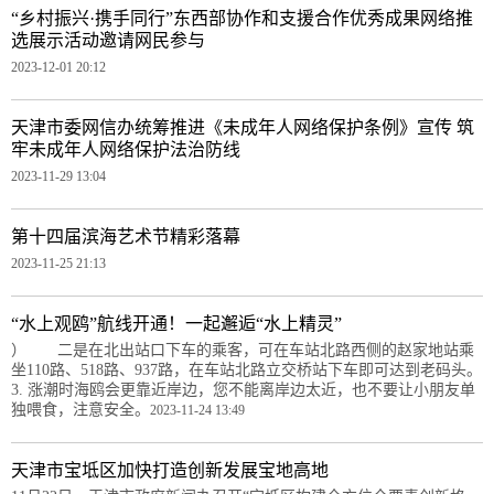
“乡村振兴·携手同行”东西部协作和支援合作优秀成果网络推
选展示活动邀请网民参与
2023-12-01 20:12
天津市委网信办统筹推进《未成年人网络保护条例》宣传 筑
牢未成年人网络保护法治防线
2023-11-29 13:04
第十四届滨海艺术节精彩落幕
2023-11-25 21:13
“水上观鸥”航线开通！一起邂逅“水上精灵”
） 二是在北出站口下车的乘客，可在车站北路西侧的赵家地站乘
坐110路、518路、937路，在车站北路立交桥站下车即可达到老码头。
3. 涨潮时海鸥会更靠近岸边，您不能离岸边太近，也不要让小朋友单
独喂食，注意安全。
2023-11-24 13:49
天津市宝坻区加快打造创新发展宝地高地