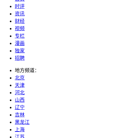
时评
资讯
财经
视频
专栏
漫画
独家
招聘
地方频道：
北京
天津
河北
山西
辽宁
吉林
黑龙江
上海
江苏