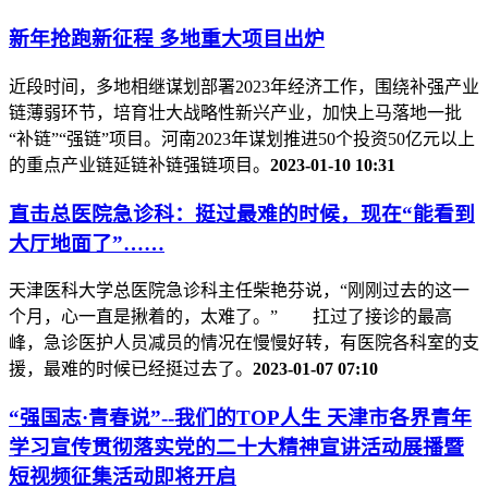
新年抢跑新征程 多地重大项目出炉
近段时间，多地相继谋划部署2023年经济工作，围绕补强产业
链薄弱环节，培育壮大战略性新兴产业，加快上马落地一批
“补链”“强链”项目。河南2023年谋划推进50个投资50亿元以上
的重点产业链延链补链强链项目。
2023-01-10 10:31
直击总医院急诊科：挺过最难的时候，现在“能看到
大厅地面了”……
天津医科大学总医院急诊科主任柴艳芬说，“刚刚过去的这一
个月，心一直是揪着的，太难了。” 扛过了接诊的最高
峰，急诊医护人员减员的情况在慢慢好转，有医院各科室的支
援，最难的时候已经挺过去了。
2023-01-07 07:10
“强国志·青春说”--我们的TOP人生 天津市各界青年
学习宣传贯彻落实党的二十大精神宣讲活动展播暨
短视频征集活动即将开启