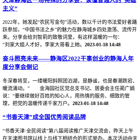
天津静海区一场特殊的分享会：读懂普通人的“英雄
主义”
2022年，她发起“农民写金句”活动，数以千计的书法爱好者踊
跃参加，“中国书法之乡”的魅力在静海城乡四处激荡、流传开
来。分享会给刘智莉的致敬词里，有这样温暖的一句：
“刘家大姐人才好，李家大哥看上她。
2023-01-18 14:48
奋斗照亮未来——静海区2022干事创业的静海人年
度分享会侧记
冬深春将至，一缕暖阳斜照团泊湖，是静谧，也是春潮跌宕、
暖流涌动。” 金海园社区党总支书记、居委会主任蔺广娟
说：“要继续做好百姓的知心人，用热情的服务、细致的管
理，把党的温暖传递千家万户。
2023-01-18 14:48
“书香天津”成全国优秀阅读品牌
“书香天津·全民阅读”第八届阅读推广天津交流会，昨天上午
在天津图书馆以线上与线下相结合的形式举办。本次活动由天