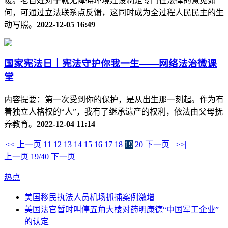
暖。老百姓对于就无障碍环境建设制定专门性法律的意见如
何，可通过立法联系点反馈，这同时成为全过程人民民主的生
动写照。
2022-12-05 16:49
国家宪法日｜宪法守护你我一生——网络法治微课
堂
内容提要：第一次受到你的保护，是从出生那一刻起。作为有
着独立人格权的“人”，我有了继承遗产的权利，依法由父母抚
养教育。
2022-12-04 11:14
|<<
上一页
11
12
13
14
15
16
17
18
19
20
下一页
>>|
上一页
19/40
下一页
热点
美国移民执法人员机场抓捕案例激增
美国法官暂时叫停五角大楼对药明康德“中国军工企业”
的认定