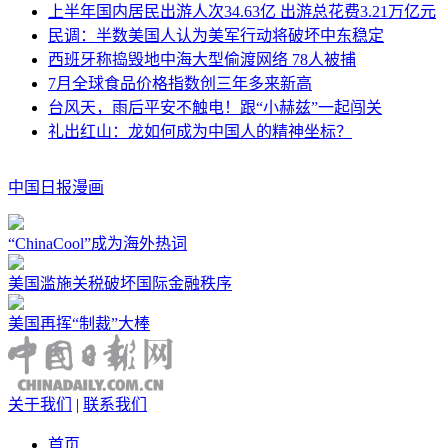
上半年国内居民出游人次34.63亿 出游总花费3.21万亿元
民调：半数美国人认为美军行动将破坏中东稳定
西班牙称捣毁地中海大型偷渡网络 78人被捕
7月全球食品价格指数创三年多来新高
台风天，雨后平安不触电！跟“小赫兹”一起闯关
礼出红山：龙如何成为中国人的精神坐标？
中国日报漫画
“ChinaCool”成为海外热词
美国滥施关税破坏国际金融秩序
美国再挥“制裁”大棒
关于我们
|
联系我们
首页