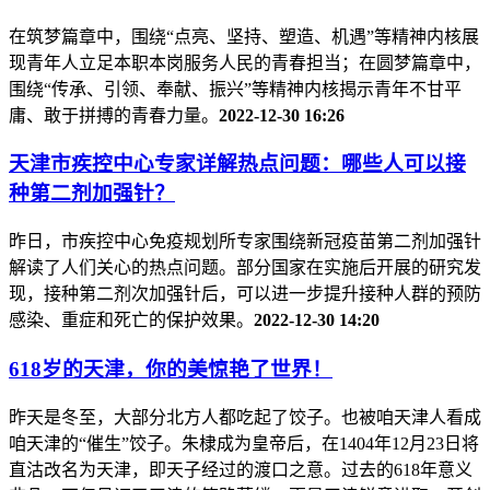
在筑梦篇章中，围绕“点亮、坚持、塑造、机遇”等精神内核展
现青年人立足本职本岗服务人民的青春担当；在圆梦篇章中，
围绕“传承、引领、奉献、振兴”等精神内核揭示青年不甘平
庸、敢于拼搏的青春力量。
2022-12-30 16:26
天津市疾控中心专家详解热点问题：哪些人可以接
种第二剂加强针？
昨日，市疾控中心免疫规划所专家围绕新冠疫苗第二剂加强针
解读了人们关心的热点问题。部分国家在实施后开展的研究发
现，接种第二剂次加强针后，可以进一步提升接种人群的预防
感染、重症和死亡的保护效果。
2022-12-30 14:20
618岁的天津，你的美惊艳了世界！
昨天是冬至，大部分北方人都吃起了饺子。也被咱天津人看成
咱天津的“催生”饺子。朱棣成为皇帝后，在1404年12月23日将
直沽改名为天津，即天子经过的渡口之意。过去的618年意义