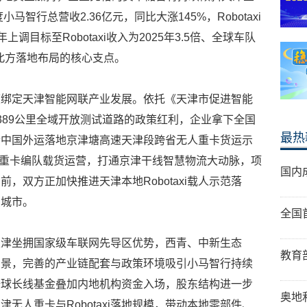
马智行总营收2.36亿元，同比大涨145%，Robotaxi
年上调目标至Robotaxi收入为2025年3.5倍、全球车队
其北方落地布局的核心支点。
度绑定天津智能网联产业发展。依托《天津市促进智能
389公里全域开放测试道路的政策红利，企业拿下全国
最热
合中国外运落地京津塘高速天津段跨省无人重卡货运示
L4重卡编队载货运营，打通京津干线智慧物流大动脉，项
国内
，双方正加快推进天津本地Robotaxi载人示范落
点城市。
全国
天津坐拥国家级车联网先导区优势，西青、中新生态
教育
场景，完善的产业链配套与政策环境吸引小马智行持续
全球长线基金叠加内地机构资金入场，股东结构进一步
奥地
无人重卡与Robotaxi落地规模，带动本地零部件、