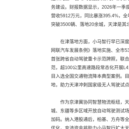
务建设。财报数据显示，2026年一季度小
营收5912万元，同比暴涨395.4%，全
突破3500辆、落地20余城，天津是
在津落地方面，小马智行早已深
网联汽车发展条例》落地实施、全市5
首张跨省自动驾驶重卡示范牌照，联
范，超100公里高速路段常态化开展
目入选全国交通物流降本典型案例。目前
地，助力天津冲刺国家级无人驾驶试
作为京津冀协同智慧物流枢纽，
城、东疆等多区域开放自动驾驶测试
加码。纳入港股通后，柏基、方舟等
优化，充沛资金将助力小马智行扩大天津