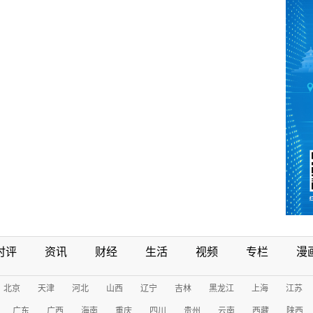
时评
资讯
财经
生活
视频
专栏
漫
北京
天津
河北
山西
辽宁
吉林
黑龙江
上海
江苏
广东
广西
海南
重庆
四川
贵州
云南
西藏
陕西