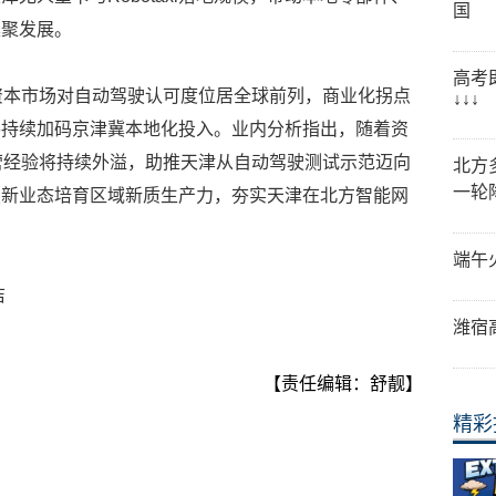
国
集聚发展。
高考
资本市场对自动驾驶认可度位居全球前列，商业化拐点
↓↓↓
将持续加码京津冀本地化投入。业内分析指出，随着资
营经验将持续外溢，助推天津从自动驾驶测试示范迈向
北方
一轮
驶新业态培育区域新质生产力，夯实天津在北方智能网
端午
洁
潍宿
【责任编辑：舒靓】
精彩