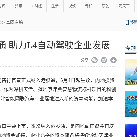
时评
资讯
C财经
生活
视频
专栏
原创
观天下
>>
本网专稿
移
 助力L4自动驾驶企业发展
专题
分享
小马智行官宣正式纳入港股通，6月4日起生效，内地投资
。作为深耕天津、落地京津冀智慧物流标杆项目的科创
天津智能网联汽车产业落地注入新的资本动能，加速本
股双重主要上市，本次纳入港股通，是内地南向资金首次
内地资金加持，企业充裕的资本储备将持续倾斜天津业