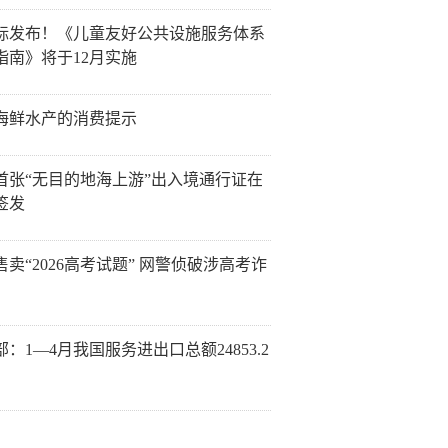
标发布！《儿童友好公共设施服务体系
指南》将于12月实施
海鲜水产的消费提示
首张“无目的地海上游”出入境通行证在
签发
售卖“2026高考试题” 网警侦破涉高考诈
：1—4月我国服务进出口总额24853.2