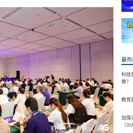
最热
科技
做？
教育
加强
（20