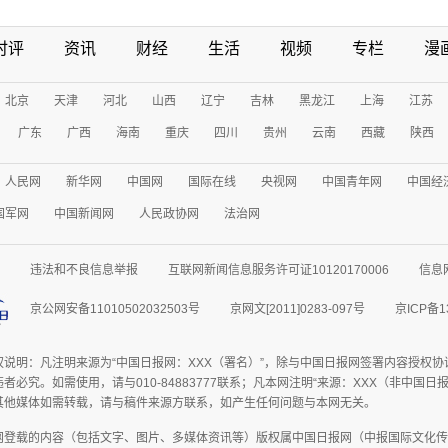
时评
资讯
财经
生活
视频
专栏
漫
北京
天津
河北
山西
辽宁
吉林
黑龙江
上海
江苏
广东
广西
海南
重庆
四川
贵州
云南
西藏
陕西
人民网
新华网
中国网
国际在线
央视网
中国青年网
中国经
国军网
中国新闻网
人民政协网
法治网
违法和不良信息举报
互联网新闻信息服务许可证10120170006
信息
京公网安备11010502032503号
京网文[2011]0283-097号
京ICP备1
权说明：凡注明来源为“中国日报网：XXX（署名）”，除与中国日报网签署内容授权
者必究。如需使用，请与010-84883777联系；凡本网注明“来源：XXX（非中国
其他媒体如需转载，请与稿件来源方联系，如产生任何问题与本网无关。
网登载的内容（包括文字、图片、多媒体资讯等）版权属中国日报网（中报国际文化传