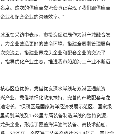
知名度。这次的供应商交流会真正实现了我们跟供应商
企业和配套企业的沟通效率。”
江冰玉在采访中表示，市投资促进局作为港产城融合发
量，为企业营造更好的营商环境，搭建全周期管理服务
这次交流会，搭建业界龙头企业和配套企业的交流平
析，指导优化产业生态，推进我市船舶海工产业不断迈
海核心区位优势，凭借优良深水岸线与双港区通航资
新兴产业，凭借精细化政策扶持、完善的产教配套与龙
速增长。“保税区是国家海洋经济发展示范区、国家级
公里规划岸线及15公里专属装备制造岸线的独特资源，
等龙头企业，形成了覆盖海洋油气装备、高技术船舶、
。2025年，全区海工装备产值达221.4亿元，同比增