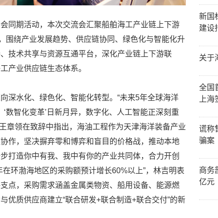
新国
览会同期活动，本次交流会汇聚船舶海工产业链上下游
建设
人，围绕产业发展趋势、供应链协同、绿色化与智能化升
接、技术共享与资源互通平台，深化产业链上下游联
关于
海工产业供应链生态体系。
全国
向深水化、绿色化、智能化转型。“未来5年全球海洋
上海
。‘数智化变革’日新月异，数字化、人工智能正深刻重
。”王章领在致辞中指出，海油工程作为天津海洋装备产业
谎称
骗案
链协作，坚决摒弃零和博弈和盲目的价格战，推动本地
一步打造你中有我、我中有你的产业共同体，合力开创
商务部
年在环渤海地区的采购额预计增长60%以上”，林吉明表
亿元
略支点，采购需求涵盖金属类物资、船用设备、能源燃
与优质供应商建立“联合研发+联合制造+联合交付”的新