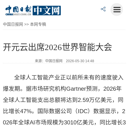
中国日报网
>>
本网专稿
开元云出席2026世界智能大会
来源：中国日报网 2026-05-30 14:48
全球人工智能产业正以前所未有的速度驶入
爆发期。据市场研究机构Gartner预测，2026年
全球人工智能支出总额将达到2.59万亿美元，同
比增长47%。国际数据公司（IDC）数据显示，2
026年全球AI市场规模为3010亿美元，同比增长3