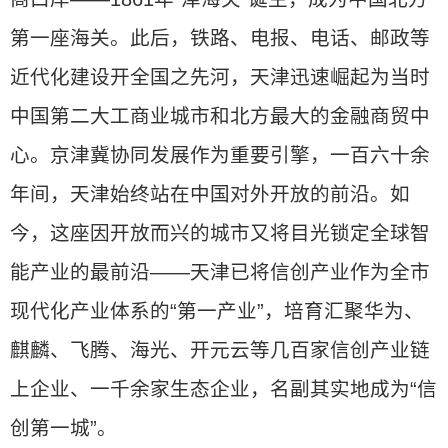
第一座海关。此后，铁路、电报、电话、邮政等
近代化建设开全国之先河，天津迅速崛起为当时
中国第二大工商业城市和北方最大的金融商贸中
心。京津冀协同发展作为重要引擎，一百六十余
年间，天津始终站在中国对外开放的前沿。如
今，这座因开放而兴的城市又将目光锁定全球智
能产业的最前沿——天津已将信创产业作为全市
现代化产业体系的“第一产业”，培育汇聚华为、
麒麟、飞腾、海光、开元云等几百家信创产业链
上企业、一千余家生态企业，名副其实地成为“信
创第一城”。