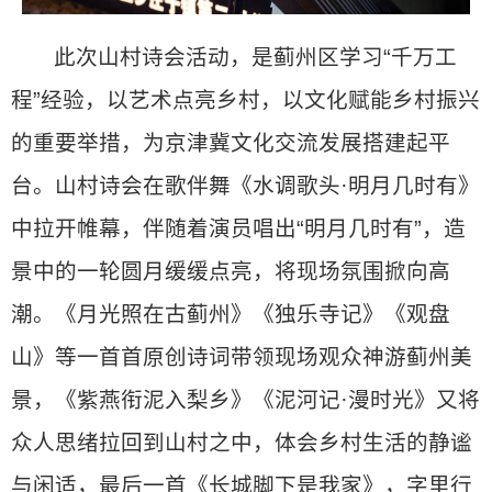
此次山村诗会活动，是蓟州区学习“千万工
程”经验，以艺术点亮乡村，以文化赋能乡村振兴
的重要举措，为京津冀文化交流发展搭建起平
台。山村诗会在歌伴舞《水调歌头·明月几时有》
中拉开帷幕，伴随着演员唱出“明月几时有”，造
景中的一轮圆月缓缓点亮，将现场氛围掀向高
潮。《月光照在古蓟州》《独乐寺记》《观盘
山》等一首首原创诗词带领现场观众神游蓟州美
景，《紫燕衔泥入梨乡》《泥河记·漫时光》又将
众人思绪拉回到山村之中，体会乡村生活的静谧
与闲适，最后一首《长城脚下是我家》，字里行