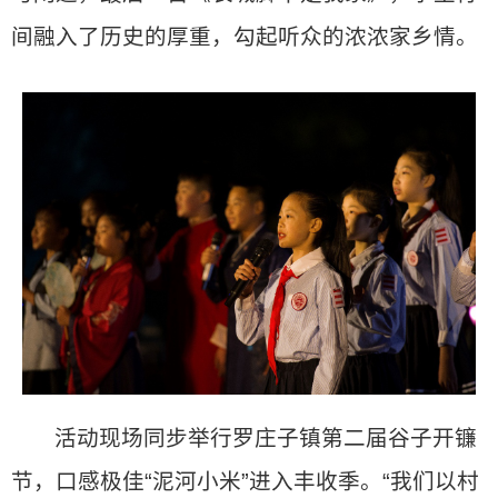
间融入了历史的厚重，勾起听众的浓浓家乡情。
活动现场同步举行罗庄子镇第二届谷子开镰
节，口感极佳“泥河小米”进入丰收季。“我们以村