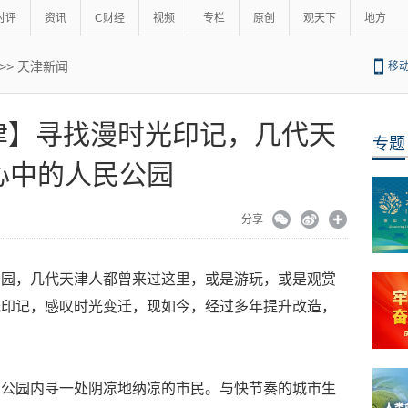
时评
资讯
C财经
视频
专栏
原创
观天下
地方
>>
天津新闻
移
津】寻找漫时光印记，几代天
专题
心中的人民公园
分享
公园，几代天津人都曾来过这里，或是游玩，或是观赏
光印记，感叹时光变迁，现如今，经过多年提升改造，
民公园内寻一处阴凉地纳凉的市民。与快节奏的城市生