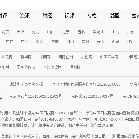
时评
资讯
财经
视频
专栏
漫画
独
北京
天津
河北
山西
辽宁
吉林
黑龙江
上海
江苏
广东
广西
海南
重庆
四川
贵州
云南
西藏
陕西
人民网
新华网
中国网
国际在线
央视网
中国青年网
中国经
国军网
中国新闻网
人民政协网
法治网
违法和不良信息举报
互联网新闻信息服务许可证10120170006
信息
京公网安备11010502032503号
京网文[2011]0283-097号
京ICP备1
权说明：凡注明来源为“中国日报网：XXX（署名）”，除与中国日报网签署内容授权
者必究。如需使用，请与010-84883777联系；凡本网注明“来源：XXX（非中国
其他媒体如需转载，请与稿件来源方联系，如产生任何问题与本网无关。
网登载的内容（包括文字、图片、多媒体资讯等）版权属中国日报网（中报国际文化传