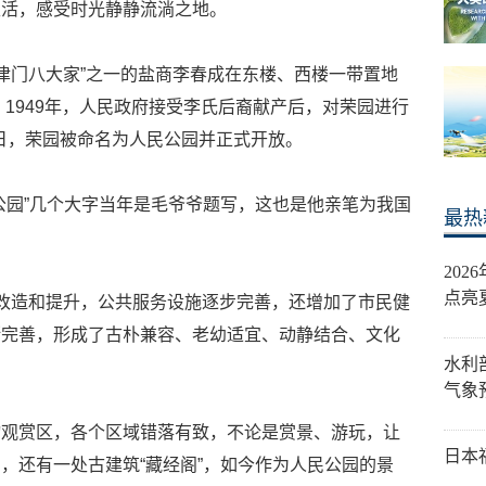
生活，感受时光静静流淌之地。
“津门八大家”之一的盐商李春成在东楼、西楼一带置地
”。1949年，人民政府接受李氏后裔献产后，对荣园进行
1日，荣园被命名为人民公园并正式开放。
公园”几个大字当年是毛爷爷题写，这也是他亲笔为我国
最热
20
点亮
改造和提升，公共服务设施逐步完善，还增加了市民健
断完善，形成了古朴兼容、老幼适宜、动静结合、文化
水利
气象
物观赏区，各个区域错落有致，不论是赏景、游玩，让
日本
，还有一处古建筑“藏经阁”，如今作为人民公园的景