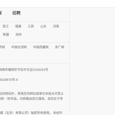
家
招聘
浙江
福建
江西
山东
河南
新疆
深圳
济网
中国台湾网
中国西藏网
央广网
网络传播视听节目许可证0108263号
3028878号-6
协议的网站外，其他任何网站或单位未经允许禁止
日报网）”的作品，均转载自其它媒体，目的在于传
媒（北京）有限公司）独家所有使用。 未经中