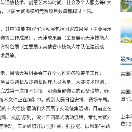
与通信技术、创意艺术与时尚、社会及个人服务等6大
上看，这届大赛规模和竞赛项目数量都超过上届。
，其中“技能中国行”活动展包括国家成果展（主要展示
竞赛等工作成果）、天津成果展（主要展示天津技能人
地方特色展（主要展示其他省市技能人才队伍建设成
技术展等。
最热
表示，目前大赛组委会正在全力推进各项筹备工作：一
美国
各项目裁判长及裁判长助理人员名单、大赛技术规则，
织完成第一次技术对接，明确全部赛项的设备设施、器
美国
国军
的技术文件正在编制中。规划大赛日程安排、赛场布局。
迎的十大绝技”展演和大赛展示交流征集活动，目前正在
上半
创新、技能”原则，设计开闭幕式活动流程。策划大赛外
费3.
等活动。三是组织开展“迎国赛、强技能、展风采”主题