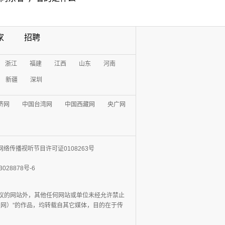
家
招聘
浙江
福建
江西
山东
河南
新疆
深圳
济网
中国台湾网
中国西藏网
央广网
网络传播视听节目许可证0108263号
3028878号-6
协议的网站外，其他任何网站或单位未经允许禁止
日报网）”的作品，均转载自其它媒体，目的在于传