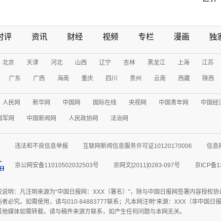
时评
资讯
财经
视频
专栏
漫画
独
北京
天津
河北
山西
辽宁
吉林
黑龙江
上海
江苏
广东
广西
海南
重庆
四川
贵州
云南
西藏
陕西
人民网
新华网
中国网
国际在线
央视网
中国青年网
中国经
国军网
中国新闻网
人民政协网
法治网
违法和不良信息举报
互联网新闻信息服务许可证10120170006
信息
京公网安备11010502032503号
京网文[2011]0283-097号
京ICP备1
权说明：凡注明来源为“中国日报网：XXX（署名）”，除与中国日报网签署内容授权
者必究。如需使用，请与010-84883777联系；凡本网注明“来源：XXX（非中国
其他媒体如需转载，请与稿件来源方联系，如产生任何问题与本网无关。