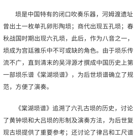
埙是中国特有的闭口吹奏乐器，河姆渡遗址
曾出土一枚单孔卵形陶埙；商代出现五孔埙；春
秋战国时期出现六孔埙，此后，作为八音之一，
埙成为宫廷雅乐中不可或缺的角色。由于埙乐传
流不广，直到清末的吴浔源才撰成中国历史上第
一部埙乐谱《棠湖埙谱》，为后世埙谱确立了规
范，方便了演奏。
《棠湖埙谱》追溯了六孔古埙的历史，讨论
了黄钟埙和大吕埙的形制及演奏方法，为后世复
现古埙提供了重要参考；还讨论了律吕和工尺谱