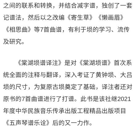
之间的联系和转换，并结合减字谱，独创了一套
记谱法，然后以之改编《寄生草》《懒画眉》
《相思曲》等7首曲谱，有利于埙的学习、流传
及研究。
《棠湖埙谱译注》是对《棠湖埙谱》首次系
统全面的注释与翻译，深入考证了黄钟埙、大吕
埙的尺寸，为复原古埙奠定了基础，译注者还对
原书的7首曲谱进行了打谱。此书是该社继2021
年度中华民族音乐传承出版工程精品出版项目
《五声琴谱乐诠》后的又一力作。