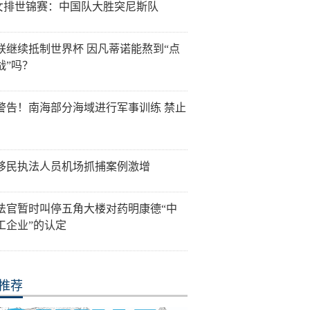
7女排世锦赛：中国队大胜突尼斯队
联继续抵制世界杯 因凡蒂诺能熬到“点
战”吗？
警告！南海部分海域进行军事训练 禁止
移民执法人员机场抓捕案例激增
法官暂时叫停五角大楼对药明康德“中
工企业”的认定
推荐