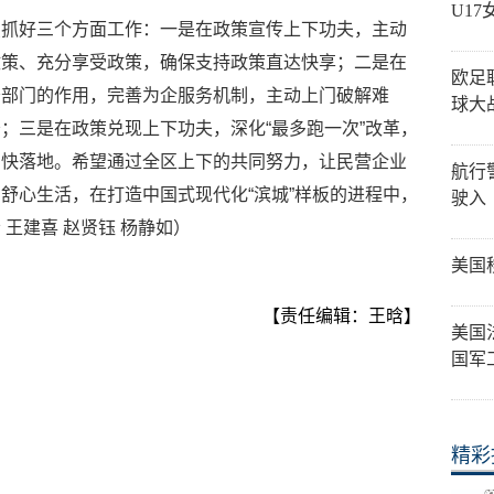
U1
点抓好三个方面工作：一是在政策宣传上下功夫，主动
政策、充分享受政策，确保支持政策直达快享；二是在
欧足
务部门的作用，完善为企服务机制，主动上门破解难
球大
；三是在政策兑现上下功夫，深化“最多跑一次”改革，
、快落地。希望通过全区上下的共同努力，让民营企业
航行
舒心生活，在打造中国式现代化“滨城”样板的进程中，
驶入
王建喜 赵贤钰 杨静如）
美国
【责任编辑：王晗】
美国
国军
精彩