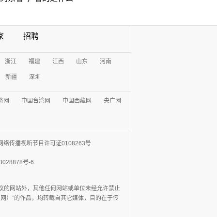
家
招聘
浙江
福建
江西
山东
河南
新疆
深圳
济网
中国台湾网
中国西藏网
央广网
网络传播视听节目许可证0108263号
3028878号-6
协议的网站外，其他任何网站或单位未经允许禁止
日报网）”的作品，均转载自其它媒体，目的在于传