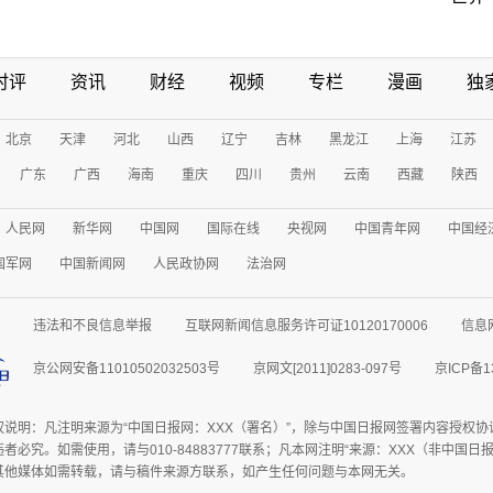
时评
资讯
财经
视频
专栏
漫画
独
北京
天津
河北
山西
辽宁
吉林
黑龙江
上海
江苏
广东
广西
海南
重庆
四川
贵州
云南
西藏
陕西
人民网
新华网
中国网
国际在线
央视网
中国青年网
中国经
国军网
中国新闻网
人民政协网
法治网
违法和不良信息举报
互联网新闻信息服务许可证10120170006
信息
京公网安备11010502032503号
京网文[2011]0283-097号
京ICP备1
权说明：凡注明来源为“中国日报网：XXX（署名）”，除与中国日报网签署内容授权
者必究。如需使用，请与010-84883777联系；凡本网注明“来源：XXX（非中国
其他媒体如需转载，请与稿件来源方联系，如产生任何问题与本网无关。