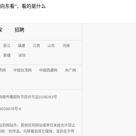
“向东看”，看的是什么
家
招聘
浙江
福建
江西
山东
河南
新疆
深圳
济网
中国台湾网
中国西藏网
央广网
网络传播视听节目许可证0108263号
3028878号-6
协议的网站外，其他任何网站或单位未经允许禁止
日报网）”的作品，均转载自其它媒体，目的在于传