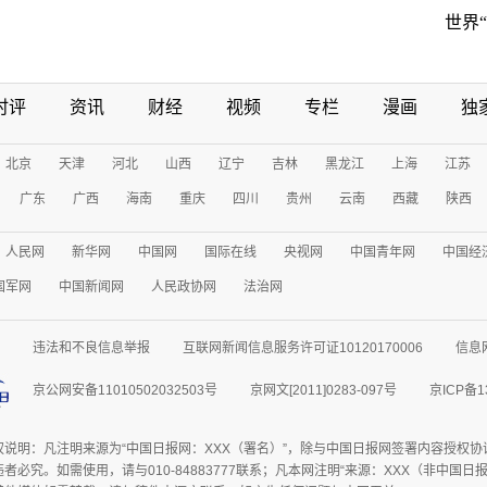
世界
时评
资讯
财经
视频
专栏
漫画
独
北京
天津
河北
山西
辽宁
吉林
黑龙江
上海
江苏
广东
广西
海南
重庆
四川
贵州
云南
西藏
陕西
人民网
新华网
中国网
国际在线
央视网
中国青年网
中国经
国军网
中国新闻网
人民政协网
法治网
违法和不良信息举报
互联网新闻信息服务许可证10120170006
信息
京公网安备11010502032503号
京网文[2011]0283-097号
京ICP备1
权说明：凡注明来源为“中国日报网：XXX（署名）”，除与中国日报网签署内容授权
者必究。如需使用，请与010-84883777联系；凡本网注明“来源：XXX（非中国