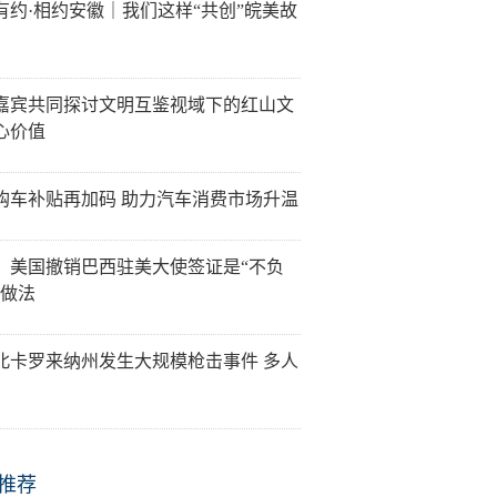
有约·相约安徽｜我们这样“共创”皖美故
嘉宾共同探讨文明互鉴视域下的红山文
心价值
购车补贴再加码 助力汽车消费市场升温
：美国撤销巴西驻美大使签证是“不负
”做法
北卡罗来纳州发生大规模枪击事件 多人
推荐