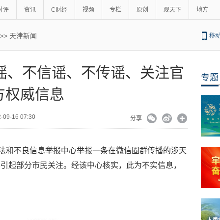
时评
资讯
C财经
视频
专栏
原创
观天下
地方
>>
天津新闻
移
谣、不信谣、不传谣、关注官
专题
方权威信息
2-09-16 07:30
分享
违法和不良信息举报中心举报一条在微信圈群传播的涉天
容引起部分市民关注。经该中心核实，此为不实信息，