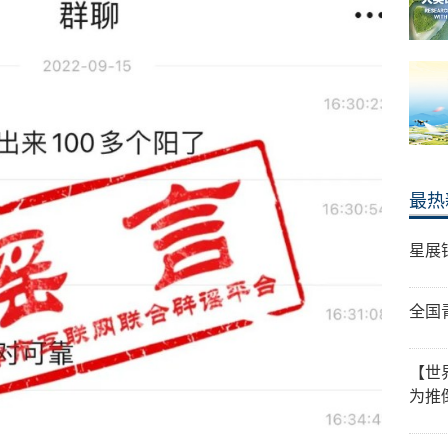
最热
星展
全国
【世
为推