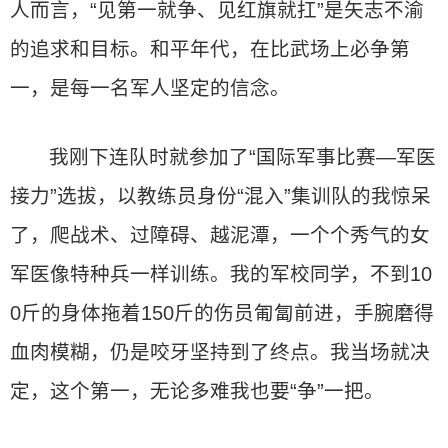
人而言，“见第一就争、见红旗就扛”是矢志不渝
的追求和目标。和平年代，在比武场上必争第
一，是每一名军人坚定的信念。
我刚下连队时就参加了“国际军事比赛—军医
接力”选拔，以教练员身份“混入”集训队的我惊呆
了，爬战术、过障碍、越泥潭，一个个秀气的女
军医像特种兵一样训练。我的军校同学，不到10
0斤的身体拖着150斤的伤员匍匐前进，手腕磨得
血肉模糊，仍是咬牙坚持到了终点。我当场就决
定，这个第一，无论多难我也要“争”一把。