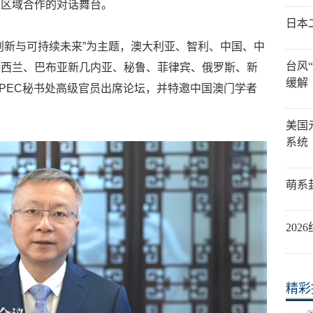
上区域合作的对话舞台。
日本
创新与可持续未来”为主题，澳大利亚、智利、中国、中
台风
新西兰、巴布亚新几内亚、秘鲁、菲律宾、俄罗斯、新
缓解
APEC秘书处高级官员出席论坛，并特邀中国澳门学者
美国
系统
萌系
20
精彩