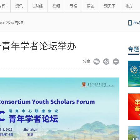
时评
资讯
C财经
视频
专栏
原创
观天下
地方
>>
本网专稿
移
首个青年学者论坛举办
专题
分享